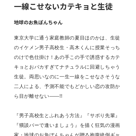
一線こせないカテキョと生徒
地球のお魚ぽんちゃん
東京大学に通う家庭教師の夏目ほのかは、生徒
のイケメン男子高校生・高木くんに授業そっち
のけで色仕掛け！あの手この手で誘惑するカテ
キョとおバカすぎてナチュラルに回避しちゃう
生徒。両思いなのに一生一線をこせなさそうな
二人による、予測不能でもどかしい恋の攻防か
ら目が離せない――!!

『男子高校生とふれあう方法』『サボり先輩』
『猥談バーで逢いましょう』を描く狂気の漫画
家・地球のお魚ぽんちゃんが贈る抱腹絶倒ギャ