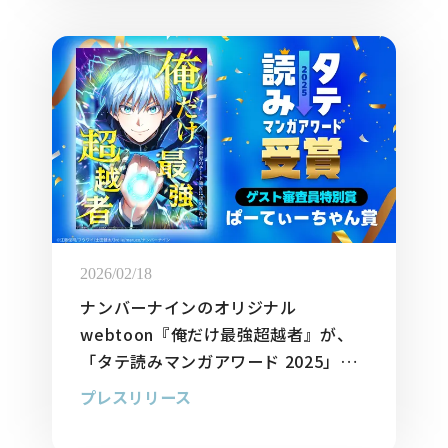
2026/02/18
ナンバーナインのオリジナル
webtoon『俺だけ最強超越者』が、
「タテ読みマンガアワード 2025」に
てゲスト審査員特別賞（ぱーてぃーち
プレスリリース
ゃん賞）を受賞