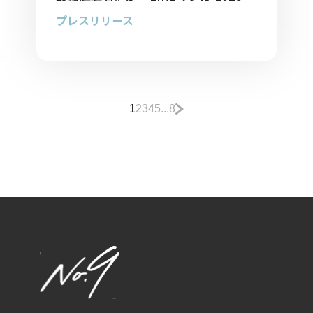
間ランキング」にランクイン
プレスリリース
1
2
3
4
5
...
8