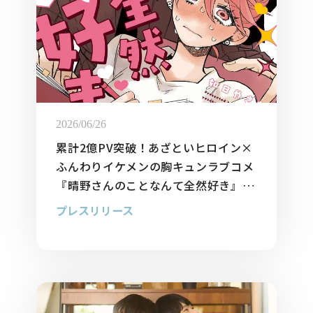
2026/06/26
累計2億PV突破！あざといヒロイン×
ふんわりイケメンの胸キュンラブコメ
『晴野さんのことなんて全然好き』待
望の単行本第1巻が6月26日より発売
プレスリリース