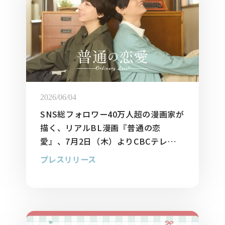
2026/06/04
SNS総フォロワー40万人超の漫画家が
描く、リアルBL漫画『普通の恋
愛』、7月2日（木）よりCBCテレビほ
かにて実写ドラマ化決定！
プレスリリース