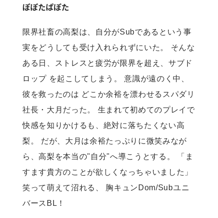
ぽぽたぱぽた
限界社畜の高梨は、自分がSubであるという事
実をどうしても受け入れられずにいた。 そんな
ある日、ストレスと疲労が限界を超え、サブド
ロップ を起こしてしまう。 意識が遠のく中、
彼を救ったのは どこか余裕を漂わせるスパダリ
社長・大月だった。 生まれて初めてのプレイで
快感を知りかけるも、絶対に落ちたくない高
梨。 だが、大月は余裕たっぷりに微笑みなが
ら、高梨を本当の"自分"へ導こうとする。 「ま
すます貴方のことが欲しくなっちゃいました」 
笑って萌えて沼れる、 胸キュンDom/Subユニ
バースBL！