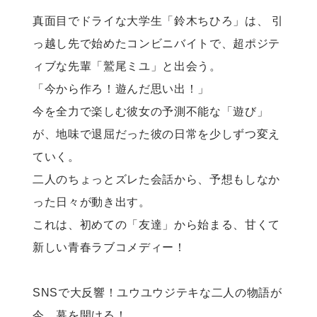
真面目でドライな大学生「鈴木ちひろ」は、 引
っ越し先で始めたコンビニバイトで、超ポジテ
ィブな先輩「鷲尾ミユ」と出会う。

「今から作ろ！遊んだ思い出！」

今を全力で楽しむ彼女の予測不能な「遊び」
が、地味で退屈だった彼の日常を少しずつ変え
ていく。

二人のちょっとズレた会話から、予想もしなか
った日々が動き出す。

これは、初めての「友達」から始まる、甘くて
新しい青春ラブコメディー！

SNSで大反響！ユウユウジテキな二人の物語が
今、幕を開ける！