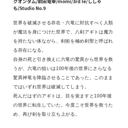
クオンタム/前田竜幸
/
momi
/
3rd Ie
/
ししゃ
も/Studio No.9
世界を破滅させる存在・六竜に対抗すべく人類
が魔法を身につけた世界で、八剣アギトは魔力
を持たない体ながら、剣術を極め剣聖と呼ばれ
る存在になる。

自身の死と引き換えに六竜の驚異から世界を救
うが、六竜の狙いは100年後の世界にさらなる
驚異神竜を降臨させることであった。このまま
ではいずれ世界は破滅してしまう。

死んだはずのアギトは、目を覚ますと100年後
の世界に転生していた。今度こそ世界を救うた
め、再び剣を取り立ち上がる。